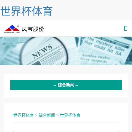
世界杯体育
综合新闻
世界杯体育
公示
世界杯体育
>
综合新闻
>
世界杯体育