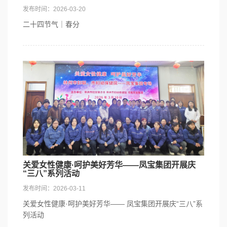
发布时间：2026-03-20
二十四节气｜春分
关爱女性健康·呵护美好芳华——凤宝集团开展庆
“三八”系列活动
发布时间：2026-03-11
关爱女性健康·呵护美好芳华—— 凤宝集团开展庆“三八”系
列活动