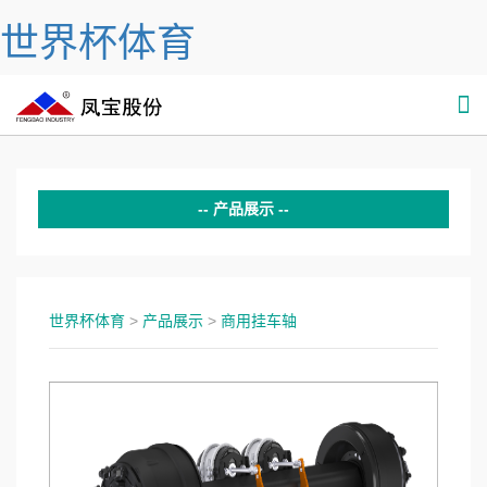
世界杯体育
产品展示
无缝钢管
商用挂车轴
世界杯体育
>
产品展示
>
商用挂车轴
高导电电极钢棒
副产品