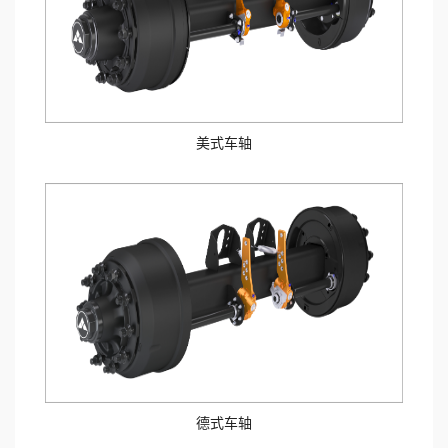
美式车轴
德式车轴