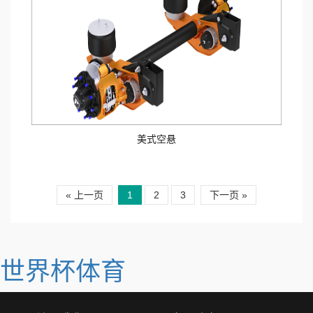
美式空悬
« 上一页
1
2
3
下一页 »
世界杯体育