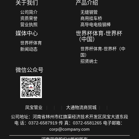
关于我们
产品介绍
公司简介
无缝钢管
资质荣誉
商用挂车桥
营业执照
高导电电极钢棒
媒体中心
世界杯体育-世界杯
（中国）
世界杯体育
世界杯体育-世界杯（中
新闻动态
国）
招贤纳士
微信公众号
凤宝管业
|
|
|
大通物流商贸城
|
|
公司地址：河南省林州市红旗渠经济技术开发区凤宝大道东段
电 话：0372-6587919 传 真：0372-6581265 电子邮箱：
corp@company.com