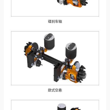
碟刹车轴
欧式空悬