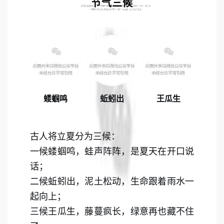
节气三候
蝼蝈鸣
蚯蚓出
王瓜生
古人将立夏分为三候：
一候蝼蝈鸣，蛙声阵阵，是夏天在开口说
话；
二候蚯蚓出，泥土松动，生命跟着雨水一
起向上；
三候王瓜生，藤蔓疯长，绿意再也藏不住