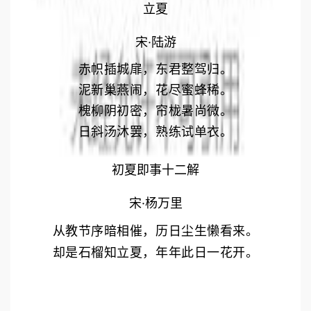
立夏
宋·陆游
赤帜插城扉，东君整驾归。
泥新巢燕闹，花尽蜜蜂稀。
槐柳阴初密，帘栊暑尚微。
日斜汤沐罢，熟练试单衣。
初夏即事十二解
宋·杨万里
从教节序暗相催，历日尘生懒看来。
却是石榴知立夏，年年此日一花开。