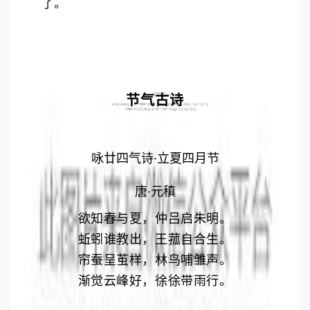
了。
节气古诗
咏廿四气诗·立夏四月节
唐·元稹
欲知春与夏，仲吕启朱明。
蚯蚓谁教出，王菰自合生。
帘蚕呈茧样，林鸟哺雏声。
渐觉云峰好，徐徐带雨行。