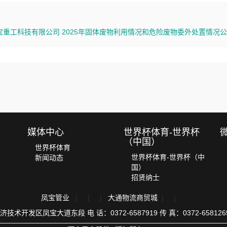
宝重工科技有限公司 2025年固体废物利用情况和危险废物委外处置情况
媒体中心
世界杯体育-世界杯
（中国）
世界杯体育
世界杯体育-世界杯（中
新闻动态
国）
招贤纳士
凤宝管业
|
|
|
大通物流商贸城
|
|
区凤宝大道东段 电 话：0372-6587919 传 真：0372-6581265 