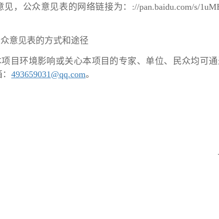
公众意见表的网络链接为：://pan.baidu.com/s/1uMByB
公众意见表的方式和途径
本项目环境影响或关心本项目的专家、单位、民众均可通
箱：
493659031@qq.com
。