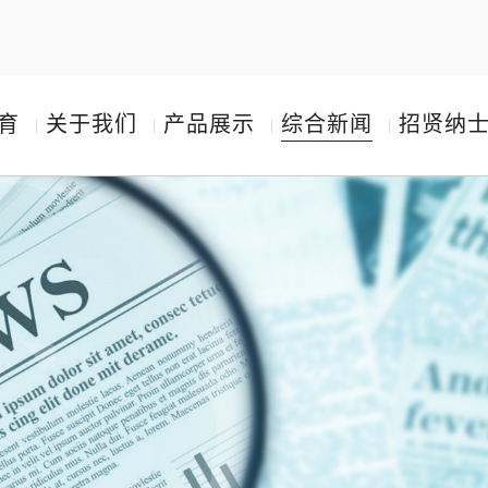
育
关于我们
产品展示
综合新闻
招贤纳