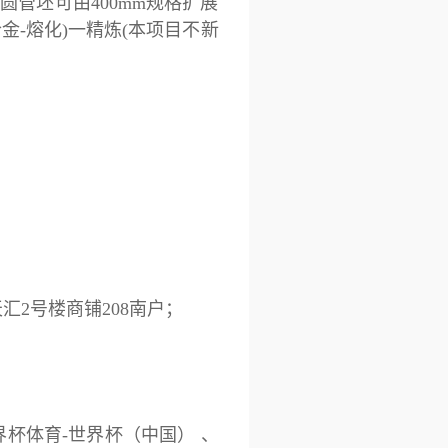
管坯可由400mm规格扩展
金-熔化)一精炼(本项目不新
2号楼商铺208南户；
杯体育-世界杯（中国） 、