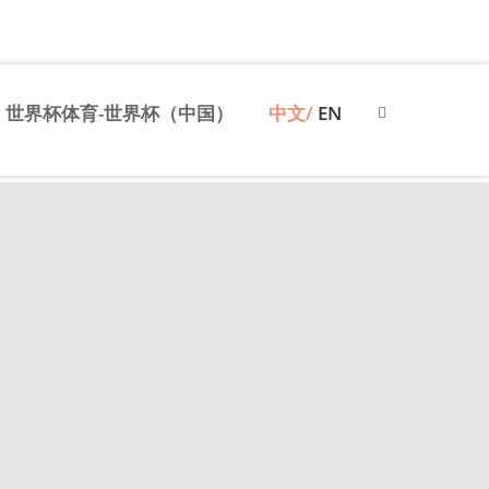
世界杯体育-世界杯（中国）
中文/
EN