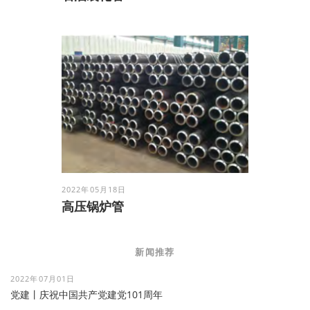
2022年05月18日
高压锅炉管
新闻推荐
2022年07月01日
党建丨庆祝中国共产党建党101周年