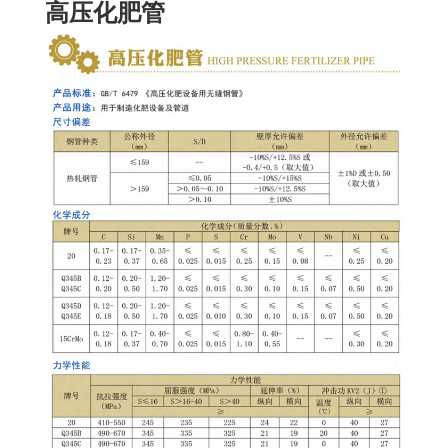
高压化肥管