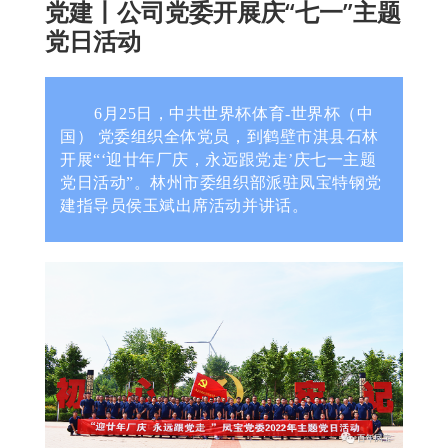
党建丨公司党委开展庆“七一”主题
党日活动
6月25日，中共世界杯体育-世界杯（中
国） 党委组织全体党员，到鹤壁市淇县石林
开展“‘迎廿年厂庆，永远跟党走’庆七一主题
党日活动”。
林州市委组织部派驻凤宝
特钢党
建指导员侯玉斌出席活动并讲话。