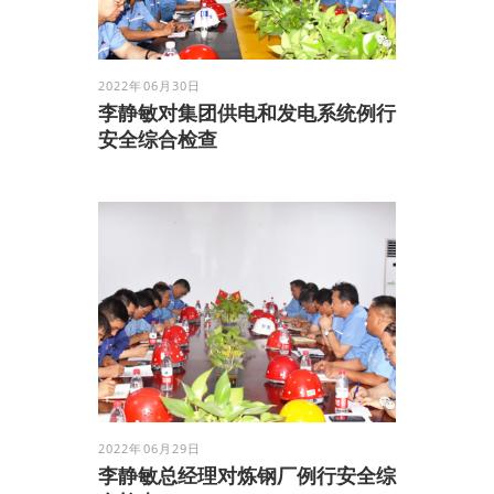
2022年06月30日
李静敏对集团供电和发电系统例行
安全综合检查
2022年06月29日
李静敏总经理对炼钢厂例行安全综