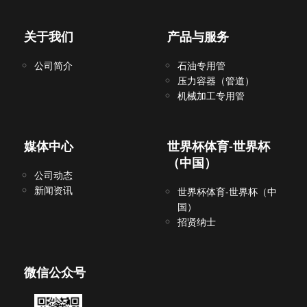
关于我们
产品与服务
公司简介
石油专用管
压力容器（管道）
机械加工专用管
媒体中心
世界杯体育-世界杯
（中国）
公司动态
新闻资讯
世界杯体育-世界杯（中
国）
招贤纳士
微信公众号