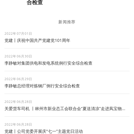
合检查
新闻推荐
2022年07月01日
党建丨庆祝中国共产党建党101周年
2022年06月30日
李静敏对集团供电和发电系统例行安全综合检查
2022年06月29日
李静敏总经理对炼钢厂例行安全综合检查
2022年06月28日
关爱货车司机 丨林州市新业态工会联合会“夏送清凉”走进凤宝物...
2022年06月28日
党建丨公司党委开展庆“七一”主题党日活动