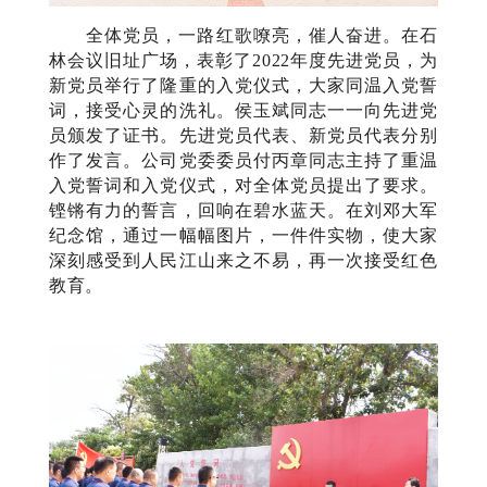
全体党员，一路红歌嘹亮，催人奋进。在石
林会议旧址广场，表彰了2022年度先进党员，为
新党员举行了隆重的入党仪式，大家同温入党誓
词，接受心灵的洗礼。侯玉斌同志一一向先进党
员颁发了证书。先进党员代表、新党员代表分别
作了发言。公司党委委员付丙章同志主持了重温
入党誓词和入党仪式，对全体党员提出了要求。
铿锵有力的誓言，回响在碧水蓝天。在刘邓大军
纪念馆，通过一幅幅图片，一件件实物，使大家
深刻感受到人民江山来之不易，再一次接受红色
教育。