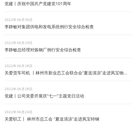
党建丨庆祝中国共产党建党101周年
2022年06月30日
李静敏对集团供电和发电系统例行安全综合检查
2022年06月29日
李静敏总经理对炼钢厂例行安全综合检查
2022年06月28日
关爱货车司机 丨林州市新业态工会联合会“夏送清凉”走进凤宝物...
2022年06月28日
党建丨公司党委开展庆“七一”主题党日活动
2022年06月24日
关爱职工丨 林州市总工会 “夏送清凉”走进凤宝特钢