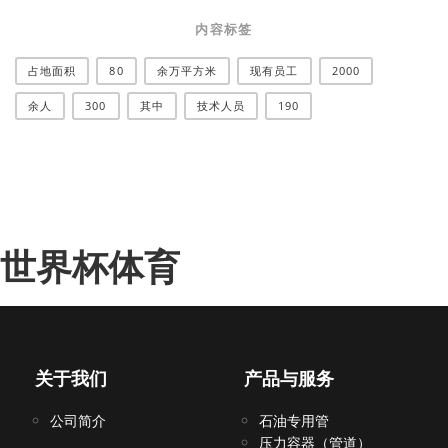
内容标签
占地面积
80
余万平方米
现有员工
2000
余人
300
其中
技术人员
190
世界杯体育
关于我们
产品与服务
公司简介
石油专用管
压力容器（管道）