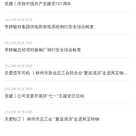
党建丨庆祝中国共产党建党101周年
2022年06月30日
李静敏对集团供电和发电系统例行安全综合检查
2022年06月29日
李静敏总经理对炼钢厂例行安全综合检查
2022年06月28日
关爱货车司机 丨林州市新业态工会联合会“夏送清凉”走进凤宝物...
2022年06月28日
党建丨公司党委开展庆“七一”主题党日活动
2022年06月24日
关爱职工丨 林州市总工会 “夏送清凉”走进凤宝特钢