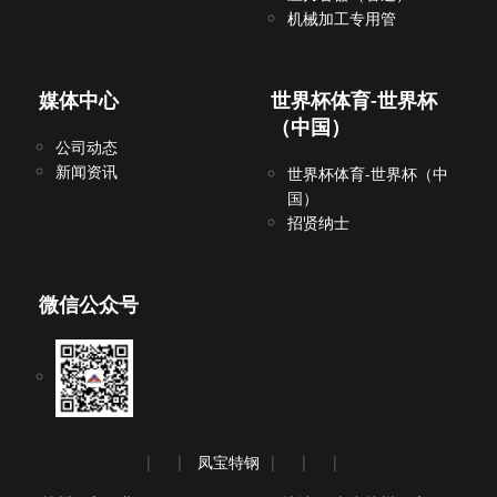
机械加工专用管
媒体中心
世界杯体育-世界杯
（中国）
公司动态
新闻资讯
世界杯体育-世界杯（中
国）
招贤纳士
微信公众号
|
|
凤宝特钢
|
|
|